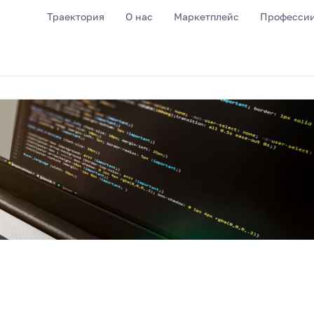
Траектория
О нас
Маркетплейс
Професси