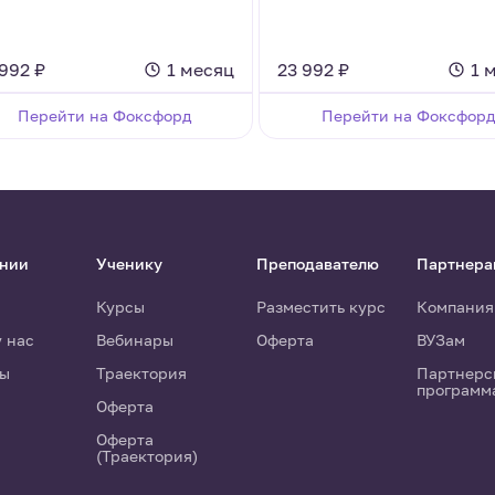
 992 ₽
1 месяц
23 992 ₽
1 
Перейти на Фоксфорд
Перейти на Фоксфорд
ании
Ученику
Преподавателю
Партнера
Курсы
Разместить курс
Компания
у нас
Вебинары
Оферта
ВУЗам
ты
Траектория
Партнерс
программ
Оферта
Оферта
(Траектория)