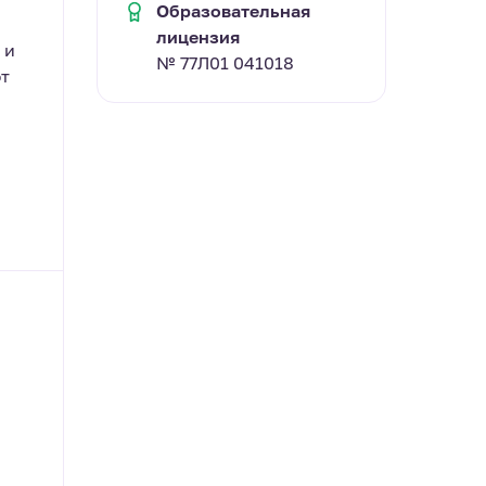
Образовательная
лицензия
 и
№ 77Л01 041018
т