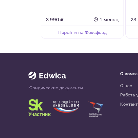
3 990 ₽
1 месяц
23
Перейти на Фоксфорд
О комп
О нас
Юридические документы
Работа 
Контак