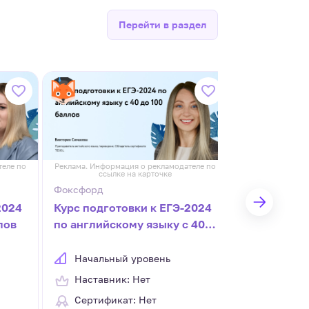
Перейти в раздел
теле по
Реклама. Информация о рекламодателе по
Реклама. Информ
ссылке на карточке
ссылк
Фоксфорд
Фоксфорд
2024
Курс подготовки к ЕГЭ-2024
Курс подго
лов
по английскому языку с 40
математике
до 100 баллов
Начальный уровень
Начальн
Наставник: Нет
Наставни
Сертификат: Нет
Сертифик