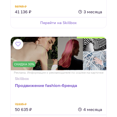
58765 ₽
41 136 ₽
3 месяца
Перейти на Skillbox
СКИДКА 30%
Реклама. Информация о рекламодателе по ссылке на карточке
Skillbox
Продвижение fashion-бренда
72335 ₽
50 635 ₽
4 месяца