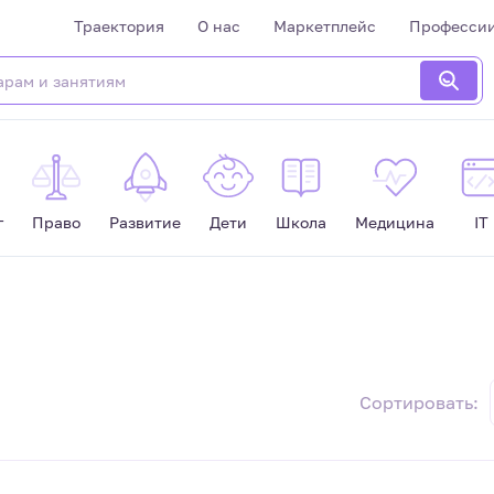
Траектория
О нас
Маркетплейс
Професси
г
Право
Развитие
Дети
Школа
Медицина
IT
Сортировать: