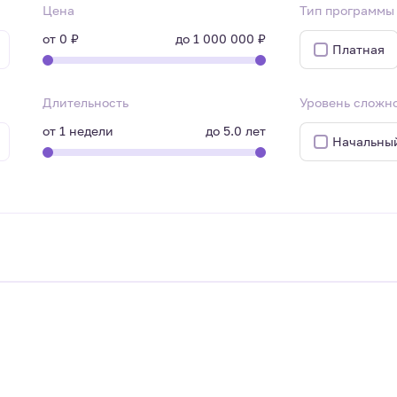
Цена
Тип программы
от
0 ₽
до
1 000 000 ₽
Платная
Длительность
Уровень сложн
от
1
недели
до
5.0
лет
Начальны