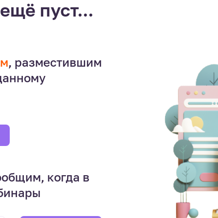
ещё пуст...
ем
, разместившим
 данному
ообщим, когда в
ебинары