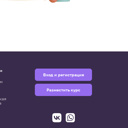
м
Вход и регистрация
м
Разместить курс
кая
а