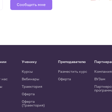
Сообщить мне
ании
Ученику
Преподавателю
Партнера
Курсы
Разместить курс
Компания
у нас
Вебинары
Оферта
ВУЗам
ты
Траектория
Партнерс
программ
Оферта
Оферта
(Траектория)